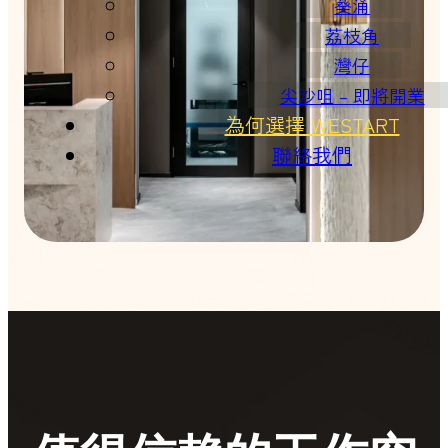
葵涌
荔枝角
灣仔
尖沙咀 – 即將開業
為何選擇 WESTART
聯絡我們