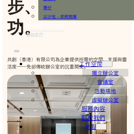
步、擴展、成
灣仔
尖沙咀 – 即將開業
功。
為何選擇 WESTART
聯絡我們
共創（香港）有限公司為企業提供所需的空間、支援與靈
工作空間
活度——免卻傳統辦公室的沉重開支。
獨立辦公室
會議室
活動場地
虛擬辦公室
服務內容
關於我們
地點