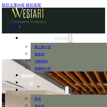
跳到主要內容
跳到頁尾
中文
|
EN
工作空間
獨立辦公室
會議室
活動場地
虛擬辦公室
服務內容
關於我們
地點
葵涌
荔枝角