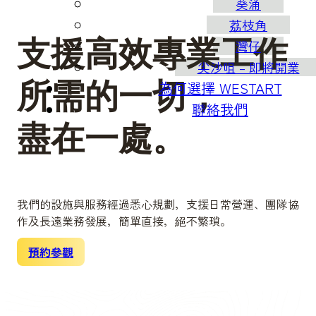
葵涌
荔枝角
支援高效專業工作
灣仔
尖沙咀 – 即將開業
所需的一切，
為何選擇 WESTART
聯絡我們
盡在一處。
我們的設施與服務經過悉心規劃，支援日常營運、團隊協
作及長遠業務發展，簡單直接，絕不繁瑣。
預約參觀