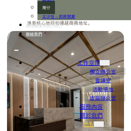
灣仔
尖沙咀 – 即將開業
港島核心地段的優越商務地址。
為何選擇 WESTART
聯絡我們
工作空間
獨立辦公室
會議室
活動場地
虛擬辦公室
服務內容
關於我們
地點