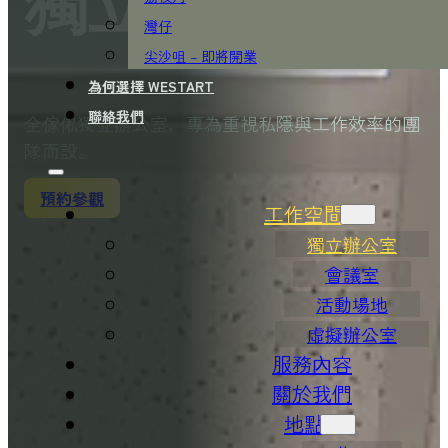
獨立辦公室
灣仔
尖沙咀 – 即將開業
為何選擇 WESTART
聯絡我們
全傢俬獨立辦公室，專為重視私隱與工作效率的團
隊而設。
預約參觀
工作空間
獨立辦公室
會議室
活動場地
虛擬辦公室
服務內容
關於我們
地點