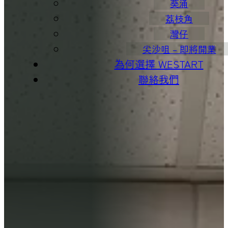
葵涌
荔枝角
灣仔
尖沙咀 – 即將開業
為何選擇 WESTART
聯絡我們